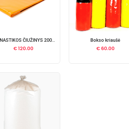
GIMNASTIKOS ČIUŽINYS 200X80X5 cm.
Bokso kriaušė
€
120.00
€
60.00