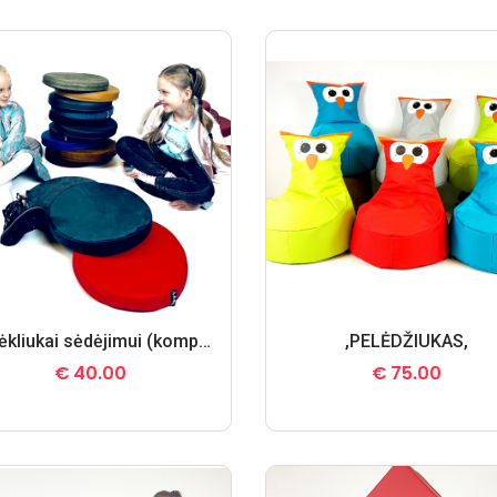
Padėkliukai sėdėjimui (komplekte 3 vnt.)
,PELĖDŽIUKAS,
€
40.00
€
75.00