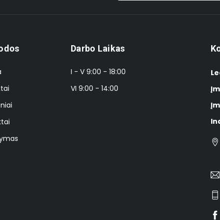
odos
Darbo Laikas
Ko
a
I - V 9:00 - 18:00
Le
tai
VI 9:00 - 14:00
Įm
niai
Įm
In
tai
tymas