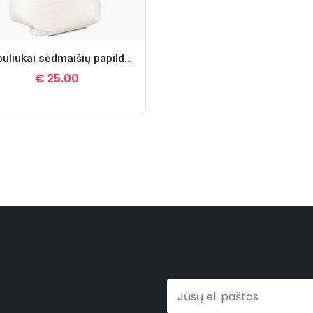
Burbuliukai sėdmaišių papildymui
€
25.00