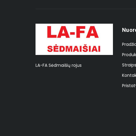
Nuor
Pradži
Produk
Straips
LA-FA Sėdmaišių rojus
Kontak
Prista