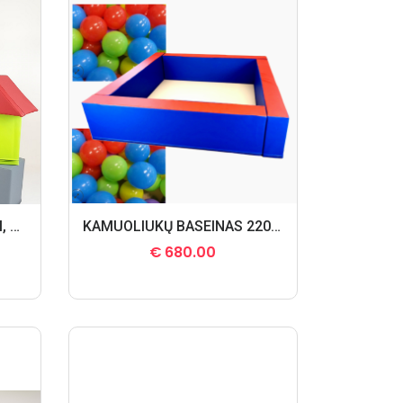
Vaikiškos kaladėlės ,KŪBAI, 10 vnt.
KAMUOLIUKŲ BASEINAS 220 cm. x 220 cm.
€
680.00