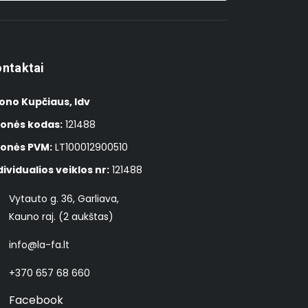
ntaktai
ono Kupčiaus, Idv
onės kodas:
121488
onės PVM:
LT100012900510
dividualios veiklos nr:
121488
Vytauto g. 36, Garliava,
Kauno raj. (2 aukštas)
info@la-fa.lt
+370 657 68 660
Facebook