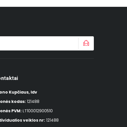
ntaktai
ono Kupčiaus, Idv
onės kodas:
121488
onės PVM:
LT100012900510
dividualios veiklos nr:
121488