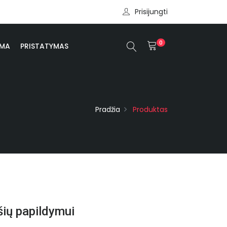
Prisijungti
0
OMA
PRISTATYMAS
Pradžia
Produktas
šių papildymui