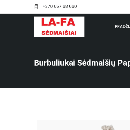
+370 657 68 660
PRADŽI
Burbuliukai Sėdmaišių Pa