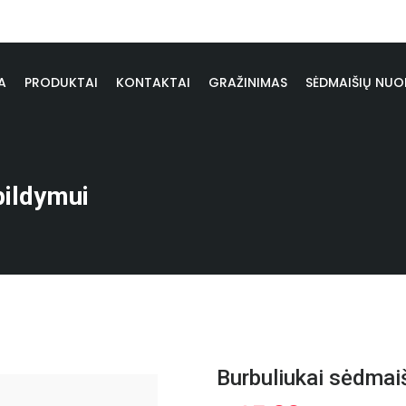
A
PRODUKTAI
KONTAKTAI
GRAŽINIMAS
SĖDMAIŠIŲ NU
pildymui
Burbuliukai sėdmai