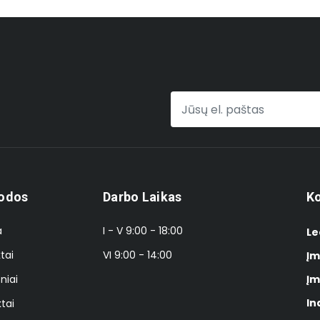
odos
Darbo Laikas
Ko
a
I - V 9:00 - 18:00
Le
tai
VI 9:00 - 14:00
Įm
niai
Įm
In
tai