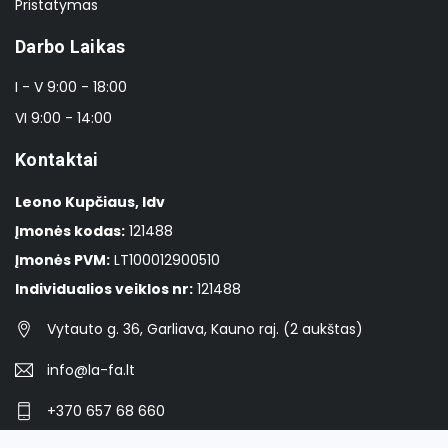
Pristatymas
Darbo Laikas
I - V 9:00 - 18:00
VI 9:00 - 14:00
Kontaktai
Leono Kupčiaus, Idv
Įmonės kodas:
121488
Įmonės PVM:
LT100012900510
Individualios veiklos nr:
121488
Vytauto g. 36, Garliava, Kauno raj. (2 aukštas)
info@la-fa.lt
+370 657 68 660