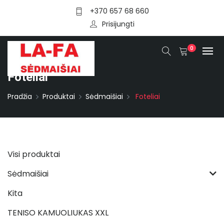
+370 657 68 660
Prisijungti
0
Foteliai
Pradžia
Produktai
Sėdmaišiai
Foteliai
Visi produktai
Sėdmaišiai
Kita
TENISO KAMUOLIUKAS XXL