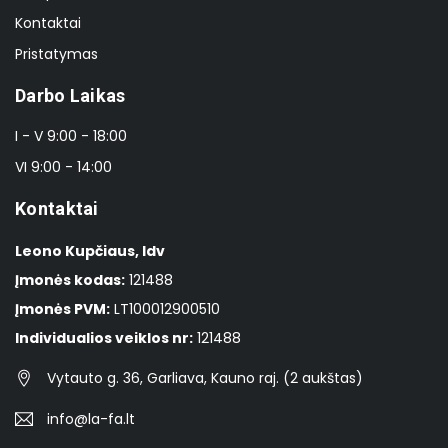
Kontaktai
Pristatymas
Darbo Laikas
I - V 9:00 - 18:00
VI 9:00 - 14:00
Kontaktai
Leono Kupčiaus, Idv
Įmonės kodas:
121488
Įmonės PVM:
LT100012900510
Individualios veiklos nr:
121488
Vytauto g. 36, Garliava, Kauno raj. (2 aukštas)
info@la-fa.lt