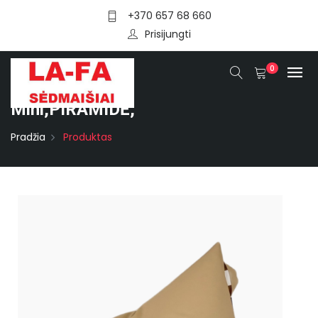
+370 657 68 660
Prisijungti
0
Mini,PIRAMIDĖ,
Pradžia
Produktas