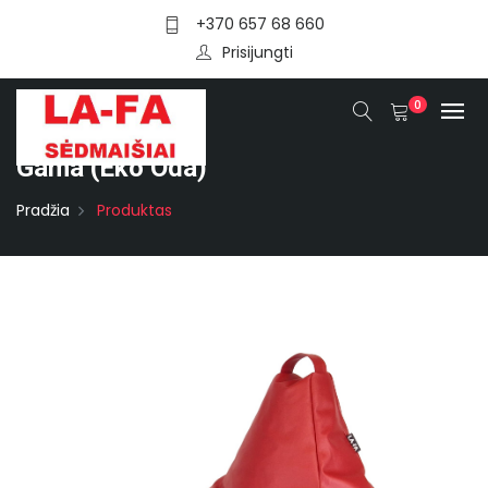
+370 657 68 660
Prisijungti
0
Gama (eko Oda)
Pradžia
Produktas